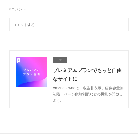
0
コメント
PR
プレミアムプランでもっと自由
なサイトに
Ameba Owndで、広告非表示、画像容量無
制限、ページ数無制限などの機能を開放し
よう。