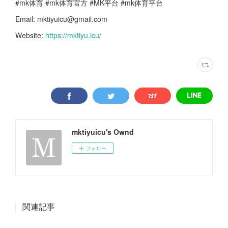
#mk体育 #mk体育官方 #MK平台 #mk体育平台
Email: mktiyuicu@gmail.com
Website:
https://mktiyu.icu/
mktiyuicu's Ownd
フォロー
関連記事